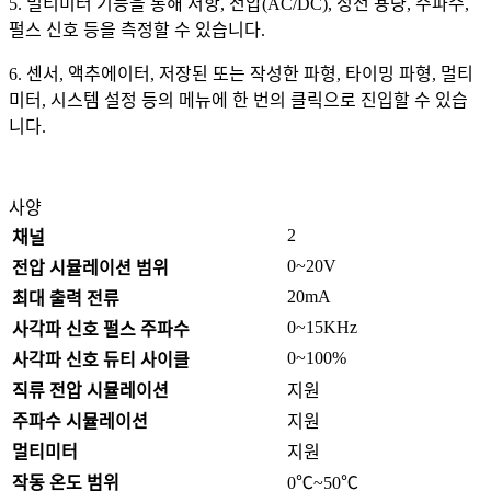
5. 멀티미터 기능을 통해 저항, 전압(AC/DC), 정전 용량, 주파수,
펄스 신호 등을 측정할 수 있습니다.
6. 센서, 액추에이터, 저장된 또는 작성한 파형, 타이밍 파형, 멀티
미터, 시스템 설정 등의 메뉴에 한 번의 클릭으로 진입할 수 있습
니다.
사양
2
채널
0~20V
전압 시뮬레이션 범위
20mA
최대 출력 전류
0~15KHz
사각파 신호 펄스 주파수
0~100%
사각파 신호 듀티 사이클
직류 전압 시뮬레이션
지원
주파수 시뮬레이션
지원
멀티미터
지원
작동 온도 범위
0℃~50℃