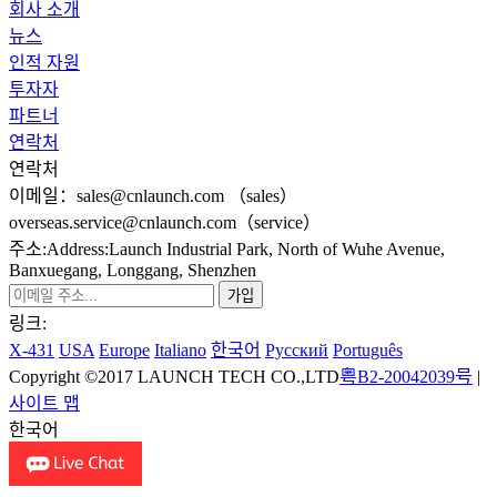
회사 소개
뉴스
인적 자원
투자자
파트너
연락처
연락처
이메일：sales@cnlaunch.com （sales）
overseas.service@cnlaunch.com（service）
주소:Address:Launch Industrial Park, North of Wuhe Avenue,
Banxuegang, Longgang, Shenzhen
링크:
X-431
USA
Europe
Italiano
한국어
Pусский
Português
Copyright ©2017 LAUNCH TECH CO.,LTD
粤B2-20042039号
|
사이트 맵
한국어