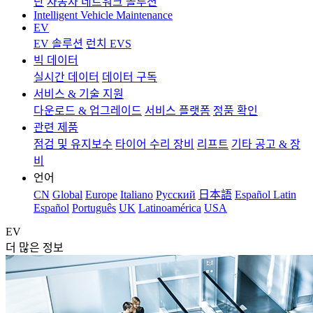
단
자동차 네트워크 솔루션
Intelligent Vehicle Maintenance
EV
EV 솔루션
런치 EVS
빅 데이터
실시간 데이터
데이터 구독
서비스 & 기술 지원
다운로드 & 업그레이드
서비스 플랫폼
정품 확인
관련 제품
점검 및 유지보수
타이어 수리 장비
리프트
기타 공고 & 장
비
언어
CN
Global
Europe
Italiano
Pусский
日本語
Español Latin
Español
Português
UK
Latinoamérica
USA
EV
더 많은 정보