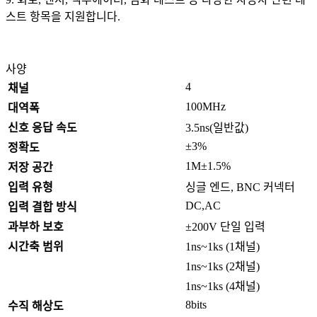
스트 항목을 지원합니다.
사양
4
채널
100MHz
대역폭
신호 응답 속도
3.5ns(일반값)
±3%
정확도
1M±1.5%
저장 공간
입력 유형
싱글 엔드, BNC 커넥터
DC,AC
입력 결합 방식
과부하 보호
±200V 단일 입력
시간축 범위
1ns~1ks (1채널)
1ns~1ks (2채널)
1ns~1ks (4채널)
8bits
수직 해상도