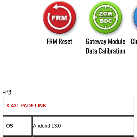
사양
X-431 PAD9 LINK
OS
Andorid
13.0